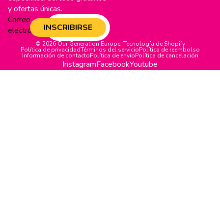
y ofertas únicas.
Correo
INSCRIBIRSE
electrónico
© 2026
Our Generation Europe
,
Tecnología de Shopify
Política de privacidad
Términos del servicio
Política de reembolso
Información de contacto
Política de envío
Política de cancelación
Instagram
Facebook
Youtube