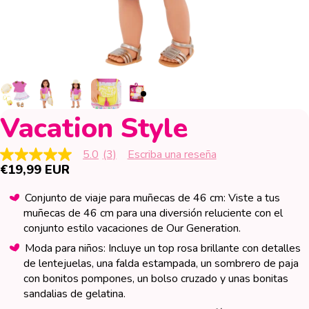
Vacation Style
5.0
(3)
Escriba una reseña
5.0
€19,99 EUR
de
5
estrellas,
Conjunto de viaje para muñecas de 46 cm: Viste a tus
valor
muñecas de 46 cm para una diversión reluciente con el
medio
de
conjunto estilo vacaciones de Our Generation.
valoración.
Read
Moda para niños: Incluye un top rosa brillante con detalles
3
de lentejuelas, una falda estampada, un sombrero de paja
Reviews.
con bonitos pompones, un bolso cruzado y unas bonitas
Enlace
en
sandalias de gelatina.
la