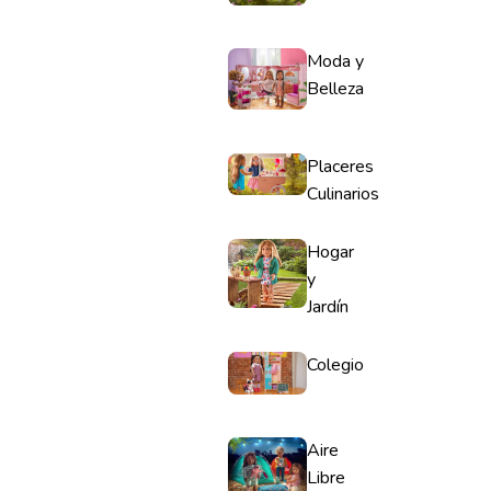
Moda y
Belleza
Placeres
Culinarios
Hogar
y
Jardín
Colegio
Aire
Libre