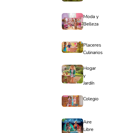
Moda y
Belleza
Placeres
Culinarios
Hogar
y
Jardín
Colegio
Aire
Libre