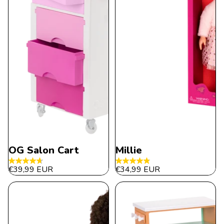
OG Salon Cart
Millie
4.7
4.8
€39,99 EUR
€34,99 EUR
de
de
5
5
estrellas.
estrellas.
35
194
reseñas
reseñas