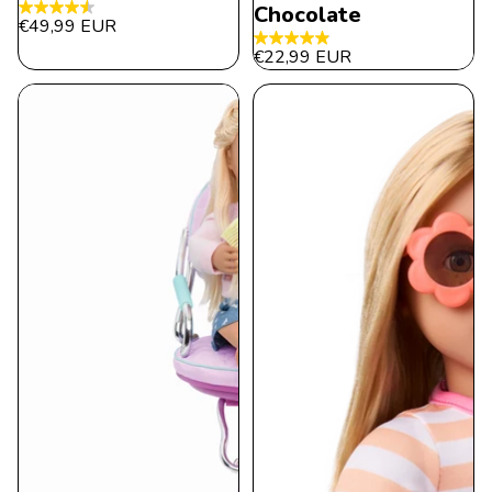
Chocolate
4.5
€49,99 EUR
de
4.9
€22,99 EUR
5
de
estrellas.
5
15
estrellas.
reseñas
13
reseñas