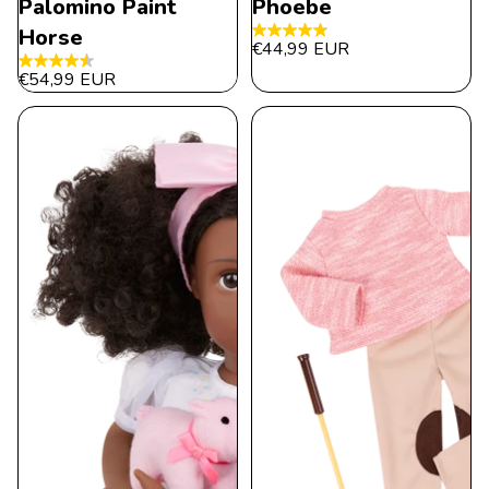
Palomino Paint
Phoebe
Horse
4.8
€44,99 EUR
de
4.6
€54,99 EUR
5
de
estrellas.
5
120
estrellas.
reseñas
16
reseñas