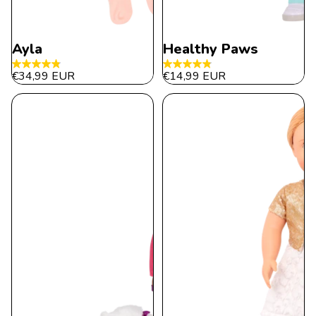
Ayla
Healthy Paws
4.8
4.9
€34,99 EUR
€14,99 EUR
de
de
5
5
estrellas.
estrellas.
21
30
reseñas
reseñas