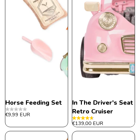
Horse Feeding Set
In The Driver's Seat
Retro Cruiser
0.0
€9,99 EUR
de
4.7
€139,00 EUR
5
de
estrellas.
5