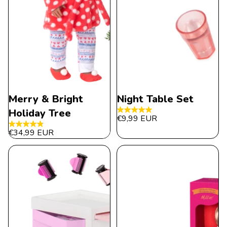
Merry & Bright
Night Table Set
Holiday Tree
5.0
€9,99 EUR
de
4.8
€34,99 EUR
5
de
estrellas.
5
1
estrellas.
reseña
12
reseñas