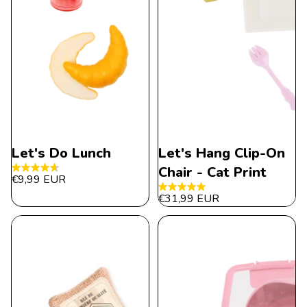
Let's Do Lunch
Let's Hang Clip-On
Chair - Cat Print
4.7
€9,99 EUR
de
4.9
€31,99 EUR
5
de
estrellas.
5
11
estrellas.
reseñas
14
reseñas