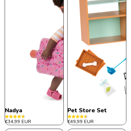
Nadya
Pet Store Set
4.6
4.6
€34,99 EUR
€49,99 EUR
de
de