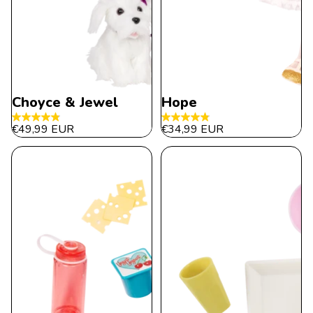
Choyce & Jewel
Hope
4.8
4.8
€49,99 EUR
€34,99 EUR
de
de
5
5
estrellas.
estrellas.
62
13
reseñas
reseñas