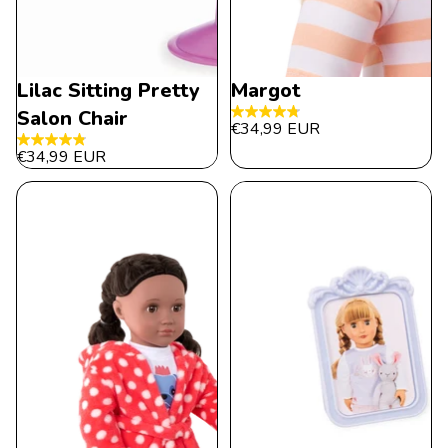
Lilac Sitting Pretty
Margot
Salon Chair
4.8
€34,99 EUR
de
4.8
€34,99 EUR
5
de
estrellas.
5
48
estrellas.
reseñas
117
reseñas