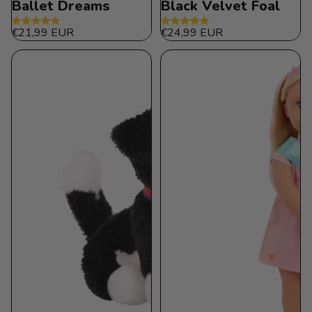
Ballet Dreams
Black Velvet Foal
4.9
4.9
€21,99 EUR
€24,99 EUR
de
de
5
5
estrellas.
estrellas.
62
56
reseñas
reseñas