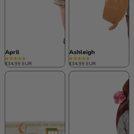
April
Ashleigh
4.8
4.9
€34,99 EUR
€34,99 EUR
de
de
5
5
estrellas.
estrellas.
21
21
reseñas
reseñas