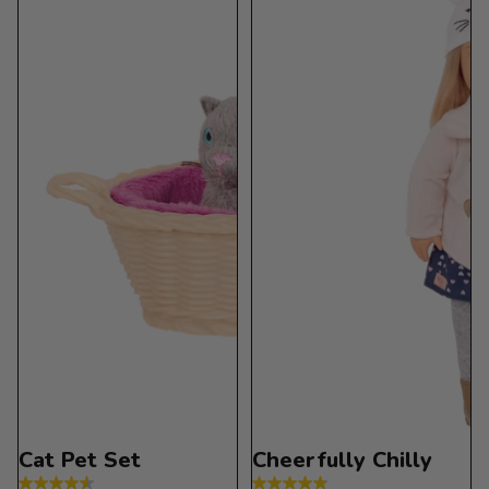
35
24
reseñas
reseñas
Cat Pet Set
Cheerfully Chilly