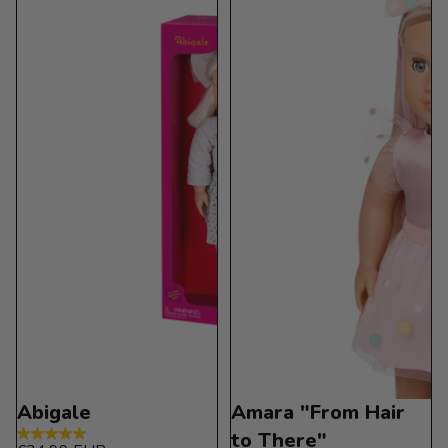
Abigale
Amara "From Hair
to There"
4.8