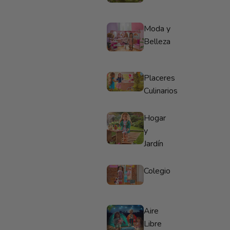
Moda y
Belleza
Placeres
Culinarios
Hogar
y
Jardín
Colegio
Aire
Libre