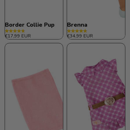
Border Collie Pup
Brenna
4.8
4.9
€17,99 EUR
€34,99 EUR
de
de
5
5
estrellas.
estrellas.
14
119
reseñas
reseñas