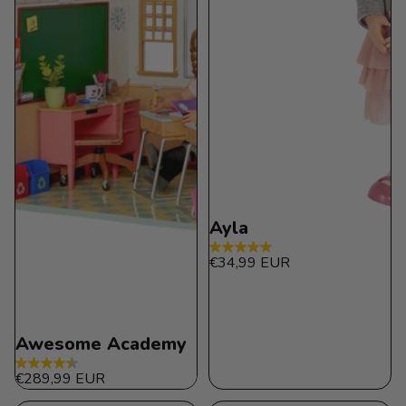
Ayla
4.8
€34,99 EUR
de
5
estrellas.
21
Awesome Academy
reseñas
4.4
€289,99 EUR
de