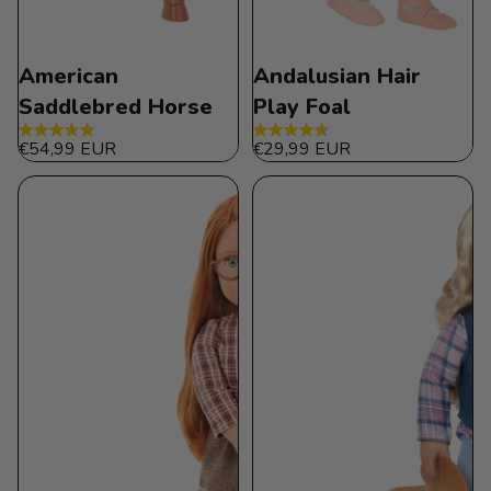
American
Andalusian Hair
Saddlebred Horse
Play Foal
4.8
4.7
€54,99 EUR
€29,99 EUR
de
de
5
5
estrellas.
estrellas.
34
44
reseñas
reseñas