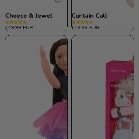
Choyce & Jewel
Curtain Call
4.8
4.8
€49,99 EUR
€19,99 EUR
de
de
5
5
estrellas.
estrellas.
62
10
reseñas
reseñas