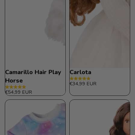
Camarillo Hair Play
Carlota
Horse
4.8
€34,99 EUR
de
4.8
€54,99 EUR
5
de
estrellas.
5
19
estrellas.
reseñas
11
reseñas