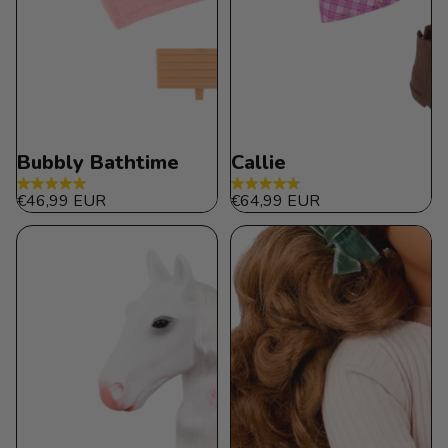
Bubbly Bathtime
Callie
4.9
4.8
€46,99 EUR
€64,99 EUR
de
de
5
5
estrellas.
estrellas.
395
134
reseñas
reseñas