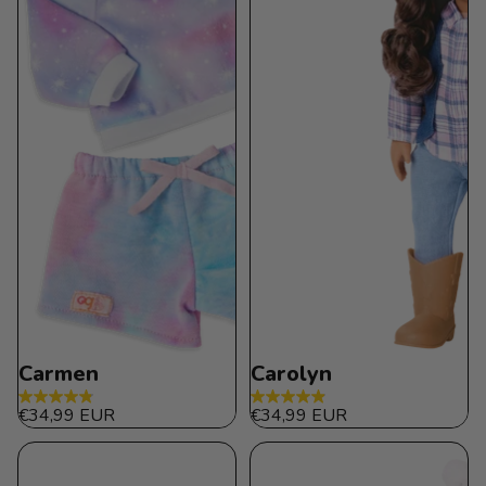
Carmen
Carolyn
4.8
4.9
€34,99 EUR
€34,99 EUR
de
de
5
5
estrellas.
estrellas.