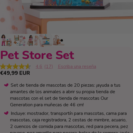
Pet Store Set
4.6
(17)
Escriba una reseña
4.6
€49,99 EUR
de
5
estrellas,
Set de tienda de mascotas de 20 piezas: ¡ayuda a tus
valor
amantes de los animales a abrir su propia tienda de
medio
de
mascotas con el set de tienda de mascotas Our
valoración.
Generation para muñecas de 46 cm!
Read
17
Incluye: mostrador, transportín para mascotas, cama para
Reviews.
mascotas, caja registradora, 2 cestas de mimbre, acuario,
Enlace
en
2 cuencos de comida para mascotas, red para pecera, pez
la
payaso, pez amarillo para pecera, bolsa de la compra, jaula