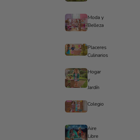
Moda y
Belleza
Placeres
Culinarios
Hogar
y
Jardín
Colegio
Aire
Libre