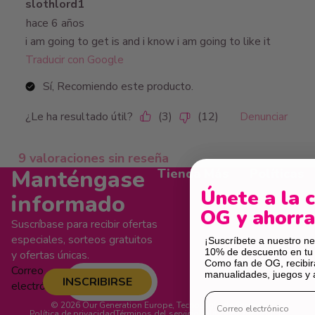
Manténgase
Tienda
Más
Políticas
Únete a la 
informado
OG y ahorr
Suscríbase para recibir ofertas
especiales, sorteos gratuitos
¡Suscríbete a nuestro ne
10% de descuento en tu
y ofertas únicas.
Como fan de OG, recibirá
Correo
manualidades, juegos y 
INSCRIBIRSE
electrónico
© 2026
Our Generation Europe
,
Tecnología de Shopify
Política de privacidad
Términos del servicio
Política de reembolso