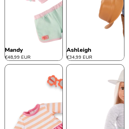
Esaurito
Mandy
Ashleigh
€48,99 EUR
€34,99 EUR