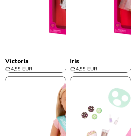
Esaurito
Victoria
Iris
€34,99 EUR
€34,99 EUR