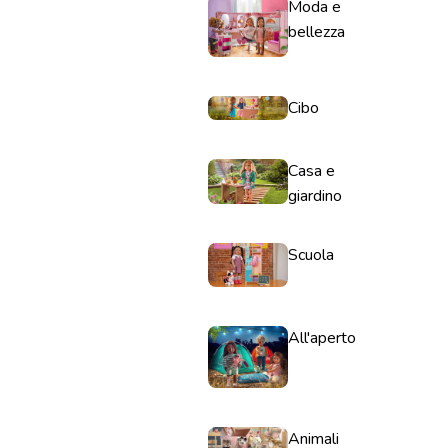
Moda e
bellezza
Cibo
Casa e
giardino
Scuola
All'aperto
Animali