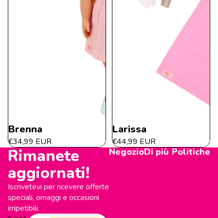
Brenna
Larissa
€34,99 EUR
€44,99 EUR
Rimanete
Negozio
Di più
Politiche
aggiornati!
Iscrivetevi per ricevere offerte
speciali, omaggi e occasioni
irripetibili.