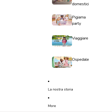
domestici
Pigiama
party
Viaggiare
Ospedale
La nostra storia
More