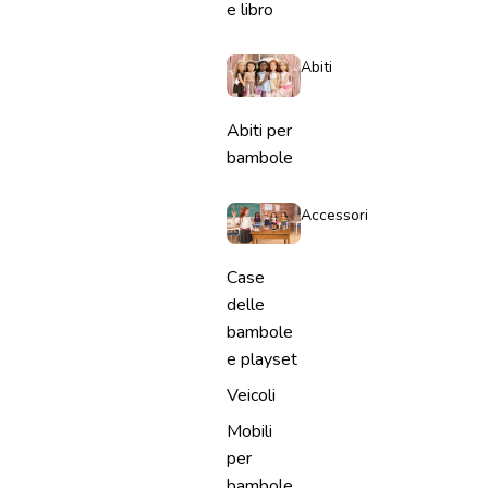
e libro
Abiti
Abiti per
bambole
Accessori
Case
delle
bambole
e playset
Veicoli
Mobili
per
bambole