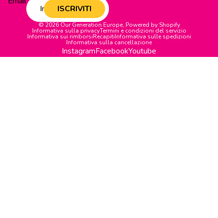
Email
ISCRIVITI
© 2026
Our Generation Europe
,
Powered by Shopify
Informativa sulla privacy
Termini e condizioni del servizio
Informativa sui rimborsi
Recapiti
Informativa sulle spedizioni
Informativa sulla cancellazione
Instagram
Facebook
Youtube