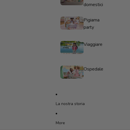
domestici
Pigiama
party
Viaggiare
Ospedale
La nostra storia
More