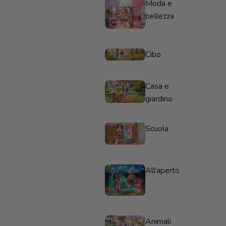
Moda e
bellezza
Cibo
Casa e
giardino
Scuola
All'aperto
Animali