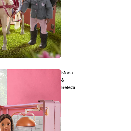
Moda
&
Beleza