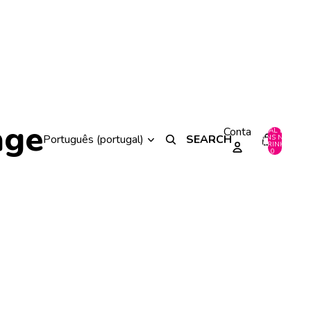
age
Conta
TOTAL DE
SEARCH
ITENS NO
0
CARRINHO:
0