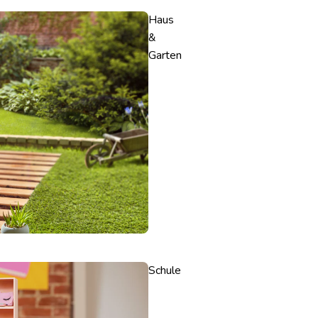
Haus
&
Garten
Schule