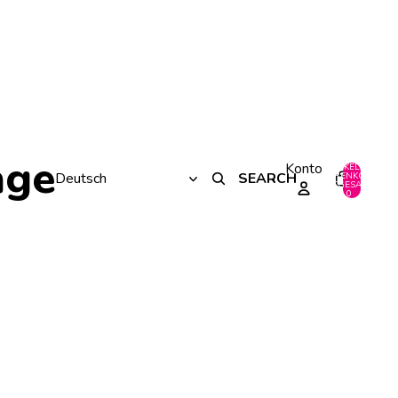
age
Konto
ARTIKEL IM
SEARCH
WARENKORB
0
INSGESAMT:
0