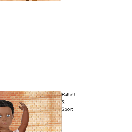
Ballett
&
Sport