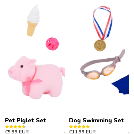
Bewertungen
Pet Piglet Set
Dog Swimming Set
4.5
5.0
€9,99 EUR
€11,99 EUR