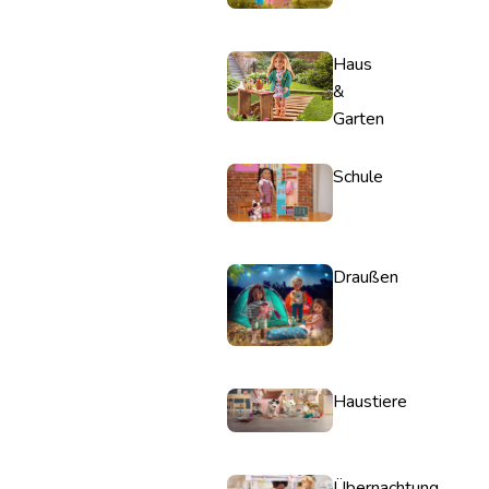
Haus
&
Garten
Schule
Draußen
Haustiere
Übernachtung