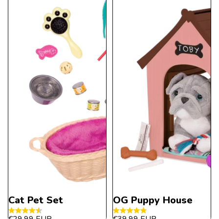
24
Bewertungen
Bewertungen
Cat Pet Set
Ausverkauft
OG Puppy House
4.5
4.8