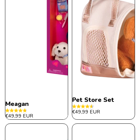
Pet Store Set
Meagan
4.6
€49,99 EUR
4.8
€49,99 EUR
von
von
5
5
Sternen.
Sternen.
16