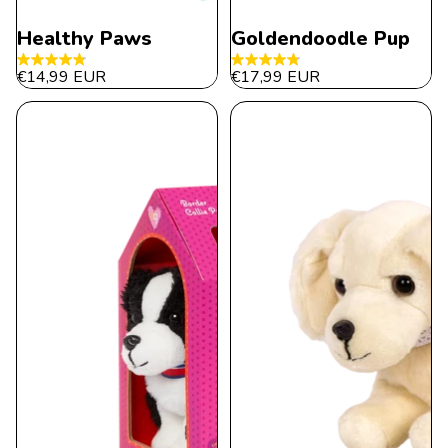
Healthy Paws
Goldendoodle Pup
4.9
4.8
€14,99 EUR
€17,99 EUR
von
von
5
5
Sternen.
Sternen.
30
269
Bewertungen
Bewertungen