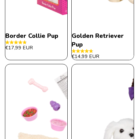
Border Collie Pup
Golden Retriever
Pup
4.8
€17,99 EUR
von
4.8
€14,99 EUR
5
von
Sternen.
5
14
Sternen.
Bewertungen
269
Bewertungen