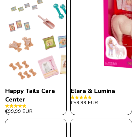
Happy Tails Care
Elara & Lumina
Center
4.8
€59,99 EUR
von
4.9
€99,99 EUR
5
von
Sternen.
5
17
Sternen.
Bewertungen
10