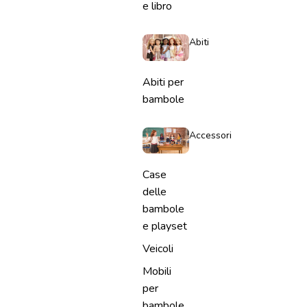
e libro
Abiti
Abiti per
bambole
Accessori
Case
delle
bambole
e playset
Veicoli
Mobili
per
bambole