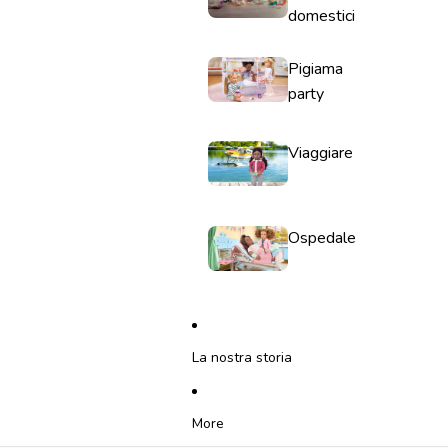
domestici
Pigiama
party
Viaggiare
Ospedale
La nostra storia
More