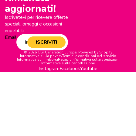
aggiornati!
Iscrivetevi per ricevere offerte
speciali, omaggi e occasioni
irripetibili.
Email
ISCRIVITI
© 2026
Our Generation Europe
,
Powered by Shopify
Informativa sulla privacy
Termini e condizioni del servizio
Informativa sui rimborsi
Recapiti
Informativa sulle spedizioni
Informativa sulla cancellazione
Instagram
Facebook
Youtube