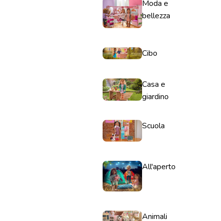
Moda e
bellezza
Cibo
Casa e
giardino
Scuola
All'aperto
Animali