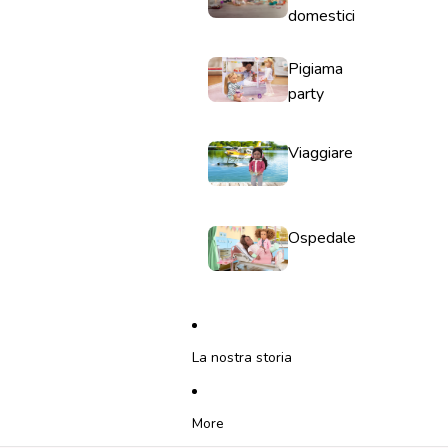
domestici
Pigiama
party
Viaggiare
Ospedale
La nostra storia
More