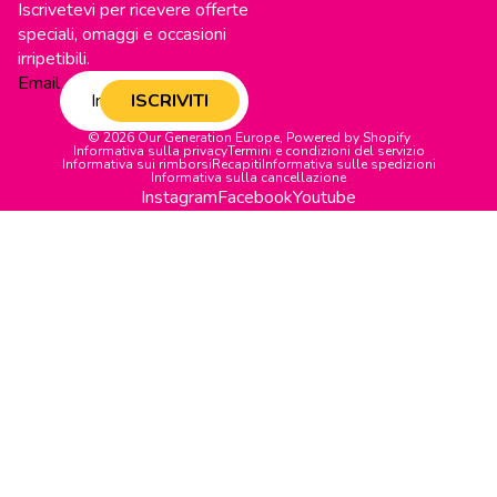
Iscrivetevi per ricevere offerte
speciali, omaggi e occasioni
irripetibili.
Email
ISCRIVITI
© 2026
Our Generation Europe
,
Powered by Shopify
Informativa sulla privacy
Termini e condizioni del servizio
Informativa sui rimborsi
Recapiti
Informativa sulle spedizioni
Informativa sulla cancellazione
Instagram
Facebook
Youtube