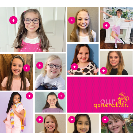
+
+
+
+
+
+
+
+
+
+
+
+