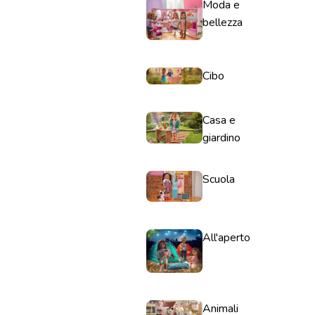
Moda e
bellezza
Cibo
Casa e
giardino
Scuola
All'aperto
Animali