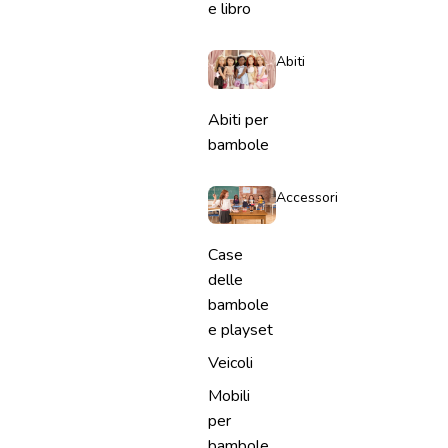
e libro
Abiti
Abiti per
bambole
Accessori
Case
delle
bambole
e playset
Veicoli
Mobili
per
bambole