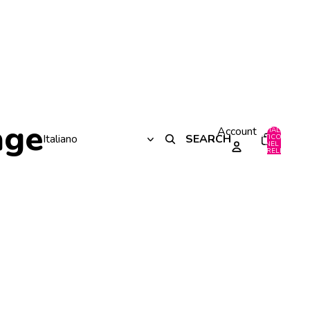
age
Account
TOTALE
SEARCH
ARTICOLI
NEL
0
CARRELLO:
0