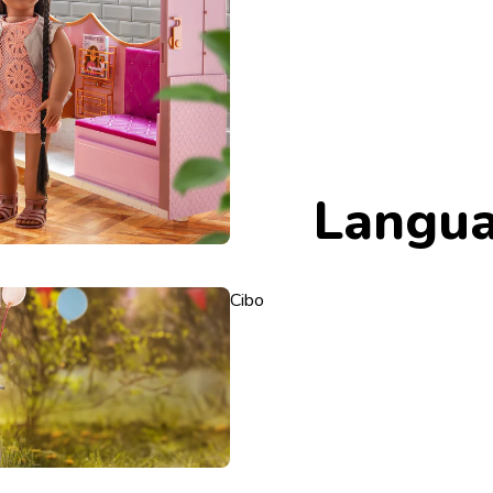
Langu
Cibo