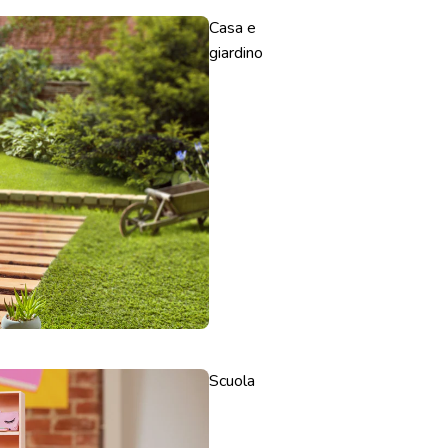
Casa e
giardino
Scuola