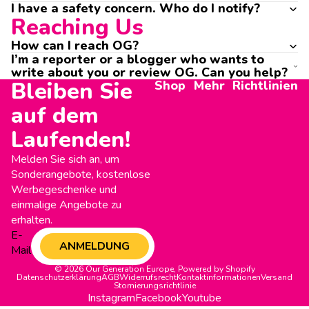
I have a safety concern. Who do I notify?
Reaching Us
How can I reach OG?
I’m a reporter or a blogger who wants to
write about you or review OG. Can you help?
Bleiben Sie
Shop
Mehr
Richtlinien
auf dem
Laufenden!
Melden Sie sich an, um
Sonderangebote, kostenlose
Werbegeschenke und
einmalige Angebote zu
erhalten.
E-
ANMELDUNG
Mail
© 2026
Our Generation Europe
,
Powered by Shopify
Datenschutzerklärung
AGB
Widerrufsrecht
Kontaktinformationen
Versand
Stornierungsrichtlinie
Instagram
Facebook
Youtube