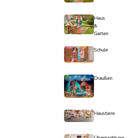
Haus
&
Garten
Schule
Draußen
Haustiere
Übernachtung