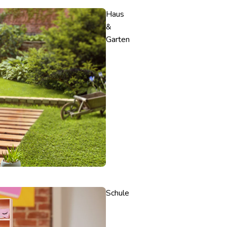
Haus
&
Garten
Schule