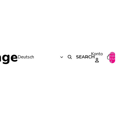
age
Konto
ARTIKEL IM
SEARCH
WARENKORB
0
INSGESAMT:
0