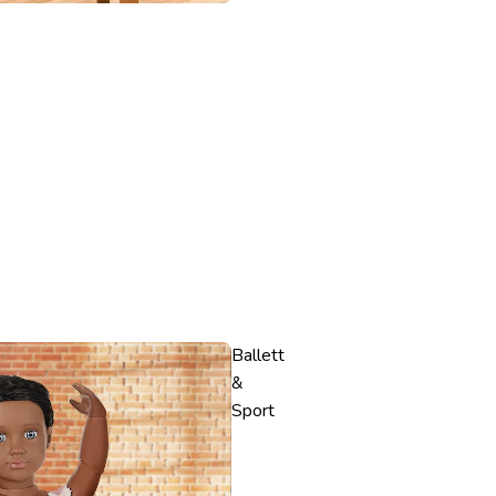
Ballett
&
Sport