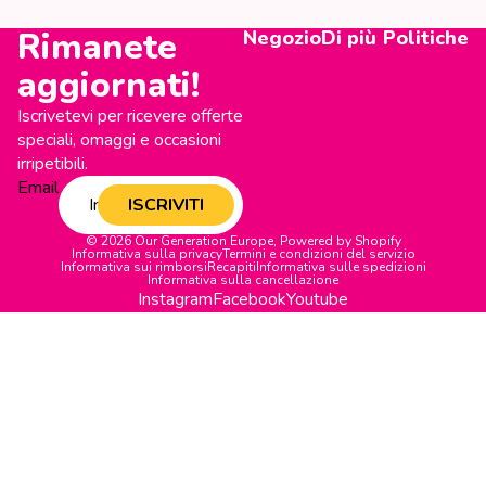
Rimanete
Negozio
Di più
Politiche
aggiornati!
Iscrivetevi per ricevere offerte
speciali, omaggi e occasioni
irripetibili.
Email
ISCRIVITI
© 2026
Our Generation Europe
,
Powered by Shopify
Informativa sulla privacy
Termini e condizioni del servizio
Informativa sui rimborsi
Recapiti
Informativa sulle spedizioni
Informativa sulla cancellazione
Instagram
Facebook
Youtube