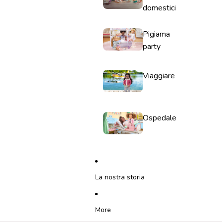
domestici
Pigiama
party
Viaggiare
Ospedale
La nostra storia
More