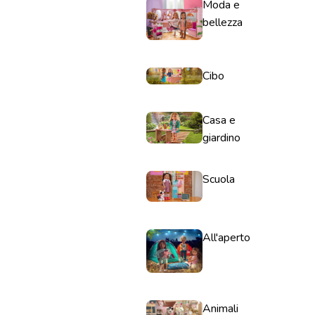
Moda e
bellezza
Cibo
Casa e
giardino
Scuola
All'aperto
Animali