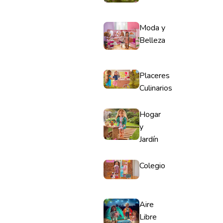
Moda y
Belleza
Placeres
Culinarios
Hogar
y
Jardín
Colegio
Aire
Libre