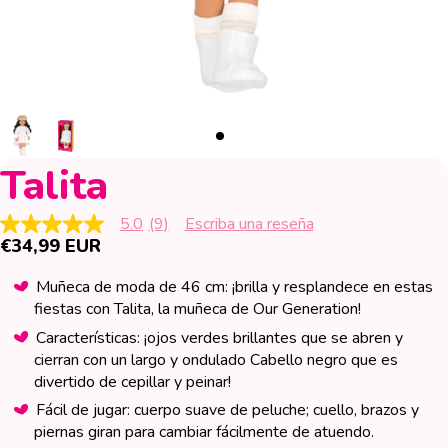
Talita
5.0
(9)
Escriba una reseña
5.0
€34,99 EUR
de
5
estrellas,
Muñeca de moda de 46 cm: ¡brilla y resplandece en estas
valor
fiestas con Talita, la muñeca de Our Generation!
medio
de
Características: ¡ojos verdes brillantes que se abren y
valoración.
Read
cierran con un largo y ondulado Cabello negro que es
9
divertido de cepillar y peinar!
Reviews.
Enlace
Fácil de jugar: cuerpo suave de peluche; cuello, brazos y
en
piernas giran para cambiar fácilmente de atuendo.
la