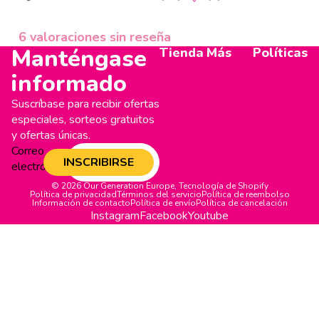
Manténgase
Tienda
Más
Políticas
informado
Suscríbase para recibir ofertas
especiales, sorteos gratuitos
y ofertas únicas.
Correo
INSCRIBIRSE
electrónico
© 2026
Our Generation Europe
,
Tecnología de Shopify
Política de privacidad
Términos del servicio
Política de reembolso
Información de contacto
Política de envío
Política de cancelación
Instagram
Facebook
Youtube