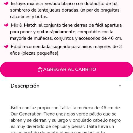
misma
Incluye: muñeca, vestido blanco con dobladillo de tul,
página.
sombrero de lentejuelas doradas, un par de braguitas,
calcetines y botas.
Mix & Match: el conjunto tiene cierres de fácil apertura
para poner y quitar rápidamente; compatible con la
mayoría de muñecas, conjuntos y accesorios de 46 cm.
Edad recomendada: sugerido para niños mayores de 3
años (piezas pequeñas).
AGREGAR AL CARRITO
Descripción
Brilla con luz propia con Talita, la muñeca de 46 cm de
Our Generation. Tiene unos ojos verde pálido que se
abren y se cierran, y su largo y ondulado cabello negro
es muy divertido de cepillar y peinar. Talita lleva un
suave vestido de punto blanco con un brillante