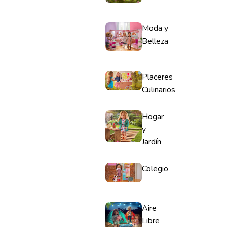
Moda y
Belleza
Placeres
Culinarios
Hogar
y
Jardín
Colegio
Aire
Libre