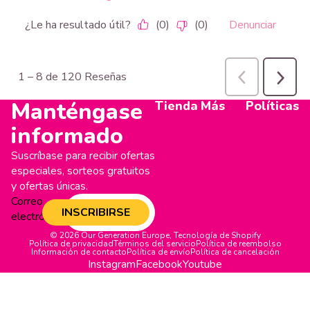
Manténgase
Tienda
Más
Políticas
informado
Suscríbase para recibir ofertas
especiales, sorteos gratuitos
y ofertas únicas.
Correo
INSCRIBIRSE
electrónico
© 2026
Our Generation Europe
,
Tecnología de Shopify
Política de privacidad
Términos del servicio
Política de reembolso
Información de contacto
Política de envío
Política de cancelación
Instagram
Facebook
Youtube