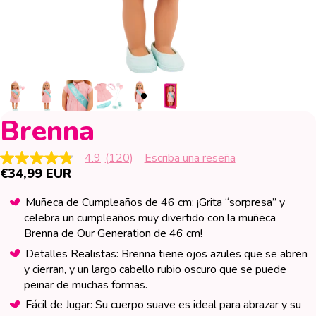
Brenna
4.9
(120)
Escriba una reseña
4.9
€34,99 EUR
de
5
estrellas,
Muñeca de Cumpleaños de 46 cm: ¡Grita “sorpresa” y
valor
celebra un cumpleaños muy divertido con la muñeca
medio
de
Brenna de Our Generation de 46 cm!
valoración.
Read
Detalles Realistas: Brenna tiene ojos azules que se abren
120
y cierran, y un largo cabello rubio oscuro que se puede
Reviews.
peinar de muchas formas.
Enlace
en
Fácil de Jugar: Su cuerpo suave es ideal para abrazar y su
la