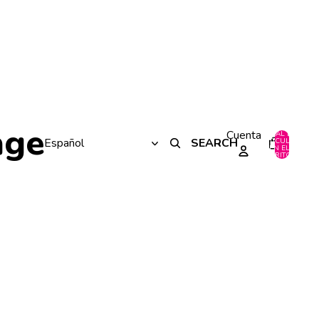
age
Cuenta
TOTAL DE
SEARCH
ARTÍCULOS
0
EN EL
CARRITO: 0